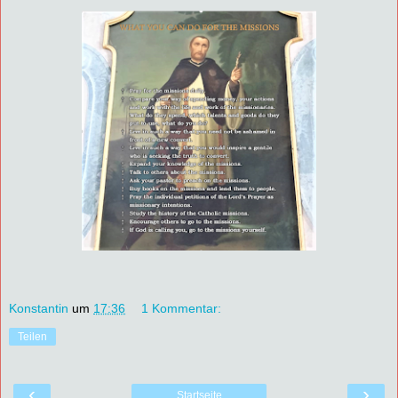
Konstantin
um
17:36
1 Kommentar:
Teilen
‹
›
Startseite